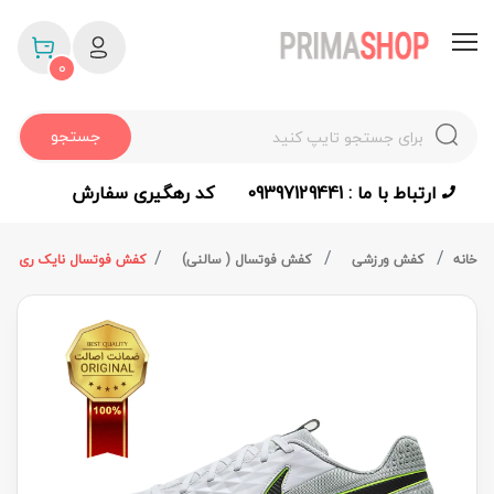
0
جستجو
ارتباط با ما : 09397129441
کد رهگیری سفارش
خانه
کفش ورزشی
کفش فوتسال ( سالنی)
کفش فوتسال نایک ری اکت تم