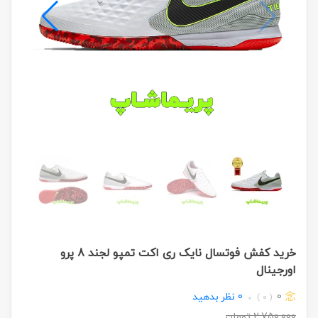
خرید کفش فوتسال نایک ری اکت تمپو لجند 8 پرو
اورجینال
0
0
نظر بدهید
( 0 )
2,750,000
تومان