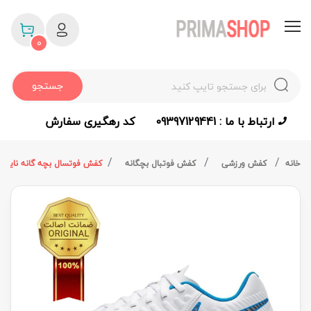
0
جستجو
ارتباط با ما : 09397129441
کد رهگیری سفارش
خانه
کفش ورزشی
کفش فوتبال بچگانه
کفش فوتسال بچه گانه نایک تمپو ایکس لجند 7