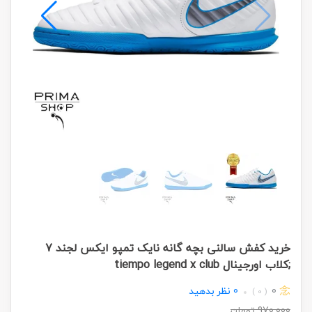
خرید کفش سالنی بچه گانه نایک تمپو ایکس لجند 7
;کلاب اورجینال tiempo legend x club
0
0
نظر بدهید
( 0 )
970,000
تومان