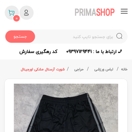
0
جستجو
ارتباط با ما : 09397129441
کد رهگیری سفارش
خانه
لباس ورزشی
حراجی
شورت آرسنال مشکی اورجینال