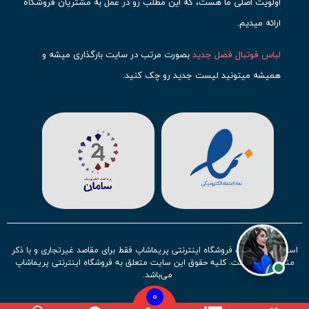
اولویت اصلی ما هست، که این مطلب رو در عمل به مشتریان فروشگاه
ارائه میدیم.
لباس فوتبال فصل جدید
بصورت مرتب در سایت بارگذاری میشه و
همیشه میتونید لیست جدید رو چک کنید.
محبوب ترین
لباس باشگاهی فوتبال
رو در قسمت کیت های باشگاهی
حتما مشاهده کنید که قطعا برای تیم های مطرح دنیای فوتبال، تعداد
بیشتری محصول موجود میشه. این مورد شامل
لباس رئال مادرید
،
لباس
بارسلونا
،
لباس اینتر میامی
،
لباس النصر
،
لباس منچستر سیتی
و لباس
آث میلان میشه.
در ایران هم
لباس استقلال
،
لباس پرسپولیس
و
لباس تیم ملی
ایران
توجه زیادی بشون شده و تقریبا تمام محصولاتشون رو موجود
استفاده از مطالب فروشگاه اینترنتی پریماشاپ فقط برای مقاصد غیرتجاری و با ذکر
کردیم.
منبع بلامانع است. کلیه حقوق این سایت متعلق به فروشگاه اینترنتی پریماشاپ
می‌باشد.
لباس فوتبال بچه گانه با توجه به استقبال نسل جدید روز به روز بصورت
0