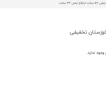
اس 73 سانت
د خوزستان تخفیفی
جود ندارد.