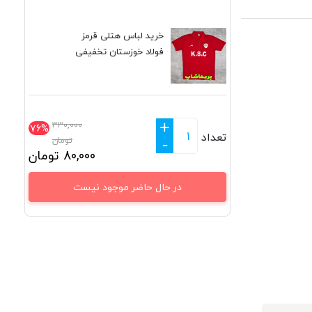
خرید لباس هتلی قرمز
فولاد خوزستان تخفیفی
+
330,000
76%
تعداد
تومان
-
80,000
تومان
در حال حاضر موجود نیست