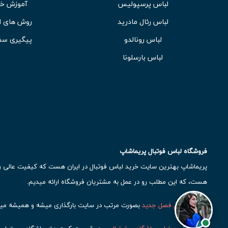
لباس پرسپولیس
آموزش خر
لباس رئال مادرید
روش های ا
لباس رونالدو
پیگیری سف
لباس بارسلونا
فروشگاه لباس فوتبال پریماشاپ
پریماشاپ بهترین سایت خرید لباس فوتبال در ایران هست که کیفیت عالی رو ب
هست، که این مطلب رو در عمل به مشتریان فروشگاه ارائه میدیم.
لباس فوتبال فصل جدید
بصورت مرتب در سایت بارگذاری میشه و همیشه میت