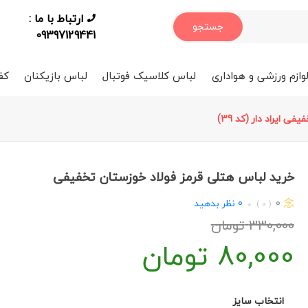
ارتباط با ما :
جستجو
09397129441
وازم ورزشی و هواداری
لباس کلاسیک فوتبال
لباس بازیکنان
کف
 ایراد دار (کد 39)
خرید لباس هتلی قرمز فولاد خوزستان تخفیفی
0
0
نظر بدهید
( 0 )
330,000
تومان
80,000
تومان
انتخاب سایز