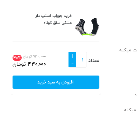
خرید جوراب استپ دار
مشکی ساق کوتاه
+
730,000
تومان
40%
تعداد
-
440,000
تومان
افزودن به سبد خرید
.
یکنه.