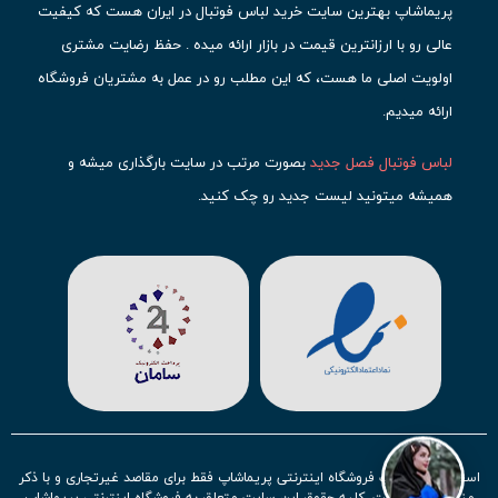
پریماشاپ بهترین سایت خرید لباس فوتبال در ایران هست که کیفیت
عالی رو با ارزانترین قیمت در بازار ارائه میده . حفظ رضایت مشتری
اولویت اصلی ما هست، که این مطلب رو در عمل به مشتریان فروشگاه
ارائه میدیم.
لباس فوتبال فصل جدید
بصورت مرتب در سایت بارگذاری میشه و
همیشه میتونید لیست جدید رو چک کنید.
محبوب ترین
لباس باشگاهی فوتبال
رو در قسمت کیت های باشگاهی
حتما مشاهده کنید که قطعا برای تیم های مطرح دنیای فوتبال، تعداد
بیشتری محصول موجود میشه. این مورد شامل
لباس رئال مادرید
،
لباس
بارسلونا
،
لباس اینتر میامی
،
لباس النصر
،
لباس منچستر سیتی
و لباس
آث میلان میشه.
در ایران هم
لباس استقلال
،
لباس پرسپولیس
و
لباس تیم ملی
ایران
توجه زیادی بشون شده و تقریبا تمام محصولاتشون رو موجود
استفاده از مطالب فروشگاه اینترنتی پریماشاپ فقط برای مقاصد غیرتجاری و با ذکر
کردیم.
منبع بلامانع است. کلیه حقوق این سایت متعلق به فروشگاه اینترنتی پریماشاپ