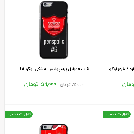
وگو
قاب موبایل پرسپولیس مشکی لوگو #6
ومان
59,000
تومان
65,000
تومان
6هزار ت تخفیف
6هزار ت تخفیف