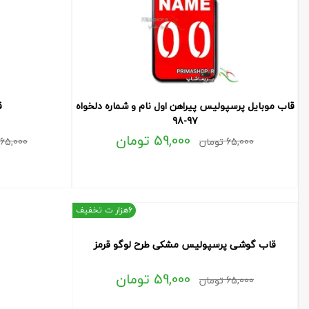
قاب موبایل پرسپولیس پیراهن اول نام و شماره دلخواه
ق
97-98
59,000
تومان
65,000
تومان
65,000
6هزار ت تخفیف