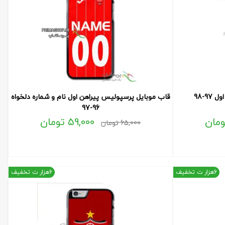
9-98
قاب موبایل پرسپولیس پیراهن اول نام و شماره دلخواه
96-97
ومان
59,000
تومان
65,000
تومان
6هزار ت تخفیف
6هزار ت تخفیف