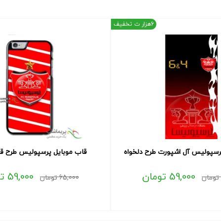
6هزار ت تخفیف
رسپولیس آل اشپورت طرح دلخواه
قاب موبایل پرسپولیس طرح قر
59,000
تومان
59,000
ت
تومان
65,000
تومان