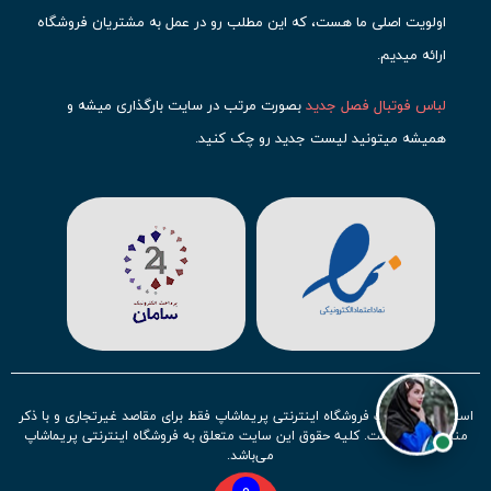
اولویت اصلی ما هست، که این مطلب رو در عمل به مشتریان فروشگاه
ارائه میدیم.
لباس فوتبال فصل جدید
بصورت مرتب در سایت بارگذاری میشه و
همیشه میتونید لیست جدید رو چک کنید.
محبوب ترین
لباس باشگاهی فوتبال
رو در قسمت کیت های باشگاهی
حتما مشاهده کنید که قطعا برای تیم های مطرح دنیای فوتبال، تعداد
بیشتری محصول موجود میشه. این مورد شامل
لباس رئال مادرید
،
لباس
بارسلونا
،
لباس اینتر میامی
،
لباس النصر
،
لباس منچستر سیتی
و لباس
آث میلان میشه.
در ایران هم
لباس استقلال
،
لباس پرسپولیس
و
لباس تیم ملی
ایران
توجه زیادی بشون شده و تقریبا تمام محصولاتشون رو موجود
استفاده از مطالب فروشگاه اینترنتی پریماشاپ فقط برای مقاصد غیرتجاری و با ذکر
کردیم.
منبع بلامانع است. کلیه حقوق این سایت متعلق به فروشگاه اینترنتی پریماشاپ
می‌باشد.
لباس فوتبال بچه گانه با توجه به استقبال نسل جدید روز به روز بصورت
0