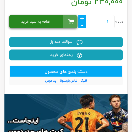
230,000
تومان
+
اضافه به سبد خرید
تعداد
-
سوالات متداول
راهنمای خرید
دسته بندی های محصول
لالیگا
لباس بارسلونا
پد موس