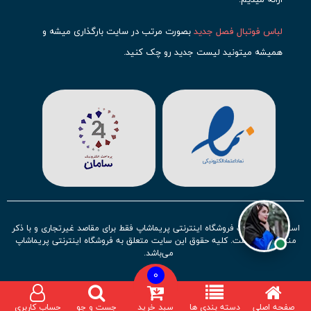
لباس فوتبال فصل جدید
بصورت مرتب در سایت بارگذاری میشه و
همیشه میتونید لیست جدید رو چک کنید.
محبوب ترین
لباس باشگاهی فوتبال
رو در قسمت کیت های باشگاهی
حتما مشاهده کنید که قطعا برای تیم های مطرح دنیای فوتبال، تعداد
بیشتری محصول موجود میشه. این مورد شامل
لباس رئال مادرید
،
لباس
بارسلونا
،
لباس اینتر میامی
،
لباس النصر
،
لباس منچستر سیتی
و لباس
آث میلان میشه.
در ایران هم
لباس استقلال
،
لباس پرسپولیس
و
لباس تیم ملی
ایران
توجه زیادی بشون شده و تقریبا تمام محصولاتشون رو موجود
استفاده از مطالب فروشگاه اینترنتی پریماشاپ فقط برای مقاصد غیرتجاری و با ذکر
کردیم.
منبع بلامانع است. کلیه حقوق این سایت متعلق به فروشگاه اینترنتی پریماشاپ
می‌باشد.
لباس فوتبال بچه گانه با توجه به استقبال نسل جدید روز به روز بصورت
0
کامل تر موجود میشه و تیم های بیشتری رو میتونید در این مجموعه
صفحه اصلی
دسته بندی ها
سبد خرید
جست و جو
حساب کاربری