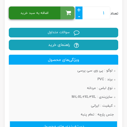
+
اضافه به سبد خرید
تعداد
-
سوالات متداول
راهنمای خرید
ویژگی‌های محصول
لوگو :
پی وی سی پرسی
برند :
PVC
نوع لباس :
مردانه
سایزبندی :
M-L-XL-2XL-3XL
کیفیت :
ایرانی
جنس پارچه :
تمام پنبه
دسته بندی های محصول