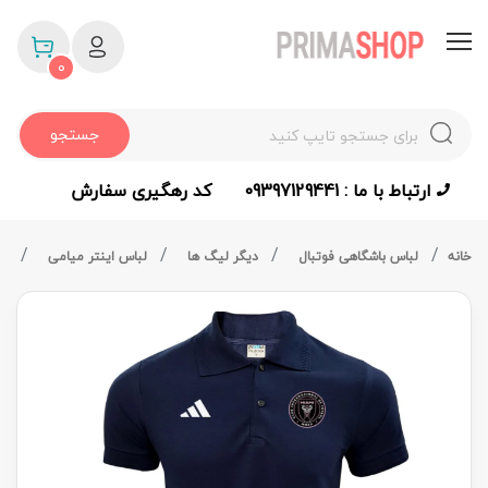
0
جستجو
ارتباط با ما : 09397129441
کد رهگیری سفارش
خانه
لباس باشگاهی فوتبال
دیگر لیگ ها
لباس اینتر میامی
پو