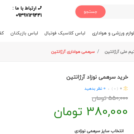
ارتباط با ما :
جستجو
09397129441
وازم ورزشی و هواداری
لباس کلاسیک فوتبال
لباس بازیکنان
کف
م ملی آرژانتین
سرهمی هواداری آرژانتین
خرید سرهمی نوزاد آرژانتین
0
0
نظر بدهید
( 0 )
550,000
تومان
380,000
تومان
انتخاب سایز سرهمی نوزادی