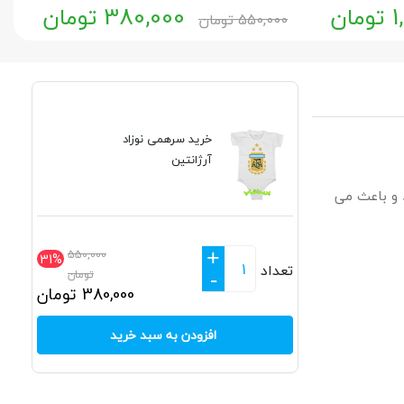
1
تومان
380,000
تومان
550,000
تومان
خرید سرهمی نوزاد
آرژانتین
 و باعث می
+
550,000
31%
تعداد
تومان
-
380,000
تومان
افزودن به سبد خرید