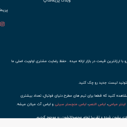
وبلاگ پریماشاپ
پریما
ا ارزانترین قیمت در بازار ارائه میده . حفظ رضایت مشتری اولویت اصلی ما
ونید لیست جدید رو چک کنید.
ده کنید که قطعا برای تیم های مطرح دنیای فوتبال، تعداد بیشتری
اینتر میامی
،
لباس النصر
،
لباس منچستر سیتی
و لباس آث میلان میشه.
دی بشون شده و تقریبا تمام محصولاتشون رو موجود کردیم.