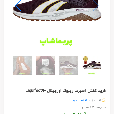
خرید کفش اسپرت ریبوک اورجینال Liquifect90
0
0
نظر بدهید
( 0 )
3,100,000
تومان