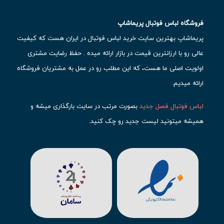
فروشگاه لباس فوتبال پریماشاپ
پریماشاپ بهترین سایت خرید لباس فوتبال در ایران هست که کیفیت
عالی رو با ارزانترین قیمت در بازار ارائه میده . حفظ رضایت مشتری
اولویت اصلی ما هست، که این مطلب رو در عمل به مشتریان فروشگاه
ارائه میدیم.
لباس فوتبال فصل جدید
بصورت مرتب در سایت بارگذاری میشه و
همیشه میتونید لیست جدید رو چک کنید.
محبوب ترین
لباس باشگاهی فوتبال
رو در قسمت کیت های باشگاهی
حتما مشاهده کنید که قطعا برای تیم های مطرح دنیای فوتبال، تعداد
بیشتری محصول موجود میشه. این مورد شامل
لباس رئال مادرید
،
لباس
بارسلونا
،
لباس اینتر میامی
،
لباس النصر
،
لباس منچستر سیتی
و لباس
آث میلان میشه.