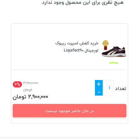
هیچ نظری برای این محصول وجود ندارد.
خرید کفش اسپرت ریبوک
اورجینال Liquifect90
+
3,100,000
6%
تعداد
تومان
-
2,900,000
تومان
در حال حاضر موجود نیست