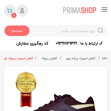
0
جستجو
ارتباط با ما : 09397129441
کد رهگیری سفارش
خانه
کفش اسپرت پیاده روی
کفش ریبوک
کفش اسپرت ریبوک اورجینال ifect90