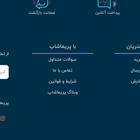
پرداخت آنلاین
ضمانت بازگشت
ریان
با پریماشاپ
از تخ
ید
سوالات متداول
رسال
تماس با ما
ارش
شرایط و قوانین
وبلاگ پریماشاپ
پریما