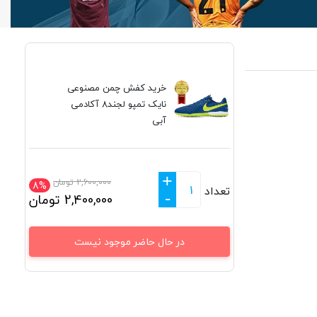
خرید کفش چمن مصنوعی
نایک تمپو لجند8 آکادمی
آبی
+
2,600,000
تومان
8%
تعداد
-
2,400,000
تومان
در حال حاضر موجود نیست