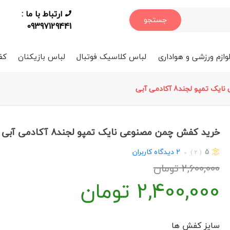
ارتباط با ما :
جستجو
09397129441
وازم ورزشی و هواداری
لباس کلاسیک فوتبال
لباس بازیکنان
کف
پو لجند8 آکادمی آبی
خرید کفش چمن مصنوعی نایک تمپو لجند8 آکادمی آبی
5
2
دیدگاه کاربران
( 2 )
2,600,000
تومان
2,400,000
تومان
سایز کفش ها