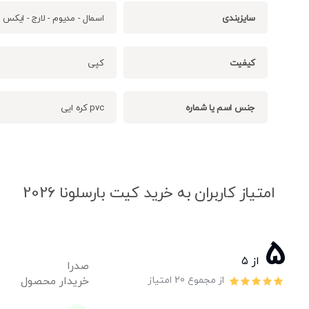
سایزبندی
اسمال - مدیوم - لارج - ایکس ل
کیفیت
کپی
جنس اسم یا شماره
pvc کره ایی
امتیاز کاربران به خرید کیت بارسلونا 2026
5
از ۵
صدرا
خریدار محصول
از مجموع 20 امتیاز