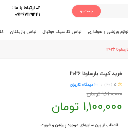
ارتباط با ما :
جستجو
09397129441
وازم ورزشی و هواداری
لباس کلاسیک فوتبال
لباس بازیکنان
کف
لونا 2026
خرید کیت بارسلونا 2026
5
20
دیدگاه کاربران
( 20 )
1,620,000
تومان
1,100,000
تومان
انتخاب از بین سایزهای موجود پیراهن و شورت