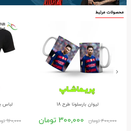
محصولات مرتبط
لیوان بارسلونا طرح 18
لباس ب
300,000
تومان
400,000
تومان
960,000
توم