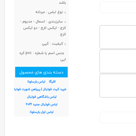
باشد
نوع لباس :
مردانه
سایزبندی :
اسمال - مدیوم -
لارج - ایکس لارج - دو ایکس
لارج
کیفیت :
کپی
جنس اسم یا شماره :
pvc کره
ایی
دسته بندی های محصول
لالیگا
لباس بارسلونا
خرید کیت فوتبال | پیراهن شورت فوتبال
لباس باشگاهی فوتبال
لباس فوتبال جدید 2026
لباس اول بارسلونا